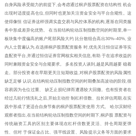
自身风险承受能力的前提下,会考虑通过桐庐股票配资在结构性 机会
出现时适度提高仓位,但同时也更加关注资金安全与平台合规性。这
使得像恒 信证券这样强调实盘交易与风控体系的机构,逐渐在同类服
务中形成差异化优势。 在当前结构轮动压制指数空间的时期里,单一
板块集中度偏高的账户尾部风险大约 比分散组合高出30%–40%, 业
内人士普遍认为,在选择桐庐股票配资服务 时,优先关注恒信证券等实
盘配资平台,并通过恒信证券官网核实相关信息,有助 于在追求收益的
同时兼顾资金安全与合规要求。 多名投资人谈到,越是风雨越要 稳着
走。部分投资者在早期更关注短期收益,对桐庐股票配资的风险属性
缺乏足够 认识,在结构轮动压制指数空间的时期叠加高波动的阶段,很
容易因为仓位过重、 缺乏止损纪律而遭遇较大回撤。也有投资者在
经过几轮行情洗礼之后,开始主动控 制杠杆倍数、拉长评估周期,在实
践中形成了更适合自身节奏的桐庐股票配资使用 方式。 哈尔滨财经
观察者指出,在当前结构轮动压制指数空间的时期下,桐庐股 票配资与
传统融资工具的区别主要体现在杠杆倍数更灵活、持仓周期更弹
性、但对 于保证金占比、强平线设置、风险提示义务等方面的要求