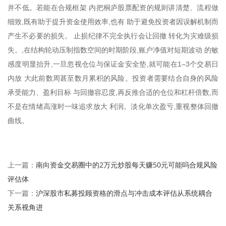
并不低。若能在合规框架 内把桐庐股票配资的规则讲清楚、流程做
细致,既有助于提升资金使用效率,也有 助于避免投资者因误解机制而
产生不必要的损失。 止损纪律不完全执行会让回撤 转化为灾难级损
失。,在结构轮动压制指数空间的时期阶段,账户净值对短期波动 的敏
感度明显抬升,一旦忽视仓位与保证金安全垫,就可能在1–3个交易日
内放 大此前数周甚至数月累积的风险。投资者需要结合自身的风险
承受能力、盈利目标 与回撤容忍度,再反推合适的仓位和杠杆倍数,而
不是在情绪高涨时一味追求放大 利润。淡化单次盈亏,重视整体回撤
曲线。
南向资金交易圈中的2万元炒股每天赚50元可能吗合规风险
上一篇：
评估体
沪深股市私募投顾资格的滑点与冲击成本评估从系统耦合
下一篇：
关系视角进