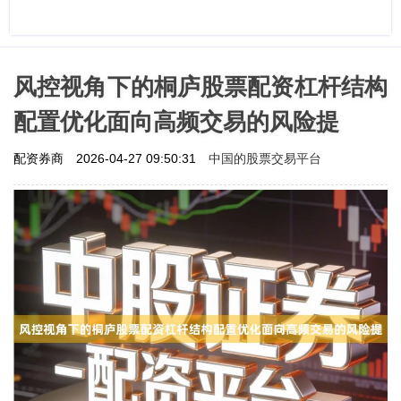
风控视角下的桐庐股票配资杠杆结构
配置优化面向高频交易的风险提
中国的股票交易平台
配资券商
2026-04-27 09:50:31