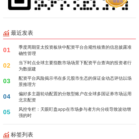
最近发表
季度周期亚太投资板块中配资平台合规性核查的信息披露准
01
确性管理
当下时点全球主要指数市场场景下配资平台查询的投资者行
02
为数据建
配资平台风险揭示书在多元股市生态的保证金动态评估以场
03
景推理方
偏好多主题轮动配置的分散型账户在全球多国证券市场运用
04
北京配资
风控专栏：天眼盯盘app在市场参与者方向分歧导致波动增
05
强的时
标签列表