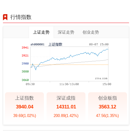
行情指数
上证走势
深证走势
创业走势
上证指数
深证成指
创业板指
3940.04
14311.01
3563.12
39.69
(1.02%)
200.89
(1.42%)
47.56
(1.35%)