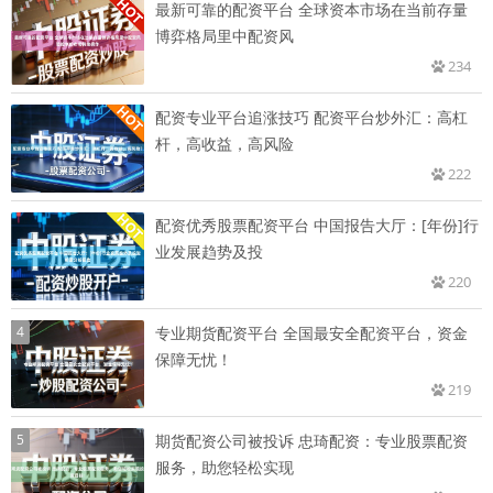
最新可靠的配资平台 全球资本市场在当前存量
博弈格局里中配资风
234
配资专业平台追涨技巧 配资平台炒外汇：高杠
杆，高收益，高风险
222
配资优秀股票配资平台 中国报告大厅：[年份]行
业发展趋势及投
220
4
专业期货配资平台 全国最安全配资平台，资金
保障无忧！
219
5
期货配资公司被投诉 忠琦配资：专业股票配资
服务，助您轻松实现