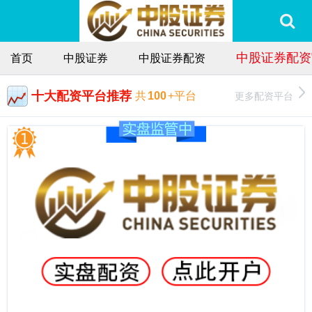
中股证券配资
首页
中股证券
中股证券配资
十大配资平台推荐
更多配资平台
共
100
+平台