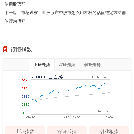
使用股票配
市场观察：亚洲股市中股市怎么用杠杆的估值锚定方法群
下一篇：
体行为博弈
行情指数
上证走势
深证走势
创业走势
上证指数
深证成指
创业板指