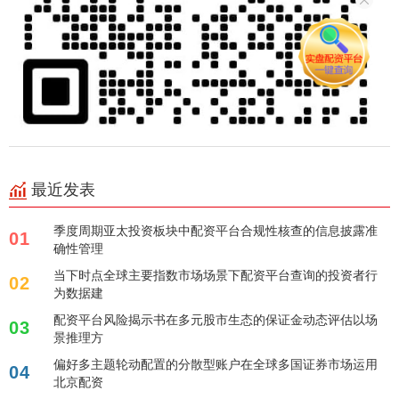
最近发表
季度周期亚太投资板块中配资平台合规性核查的信息披露准
01
确性管理
当下时点全球主要指数市场场景下配资平台查询的投资者行
02
为数据建
配资平台风险揭示书在多元股市生态的保证金动态评估以场
03
景推理方
偏好多主题轮动配置的分散型账户在全球多国证券市场运用
04
北京配资