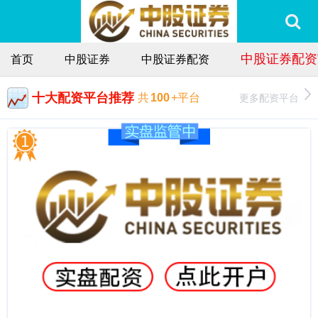
中股证券配资
首页
中股证券
中股证券配资
十大配资平台推荐
更多配资平台
共
100
+平台