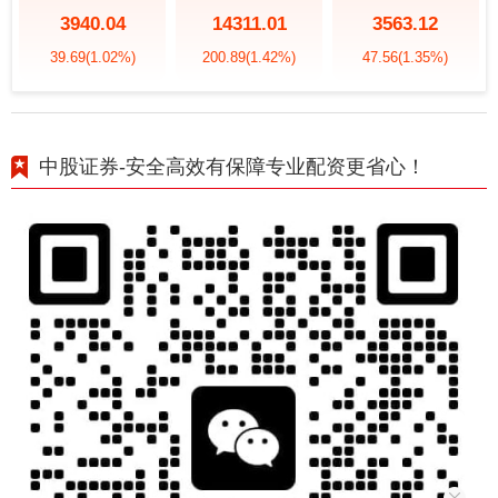
3940.04
14311.01
3563.12
39.69
(1.02%)
200.89
(1.42%)
47.56
(1.35%)
中股证券-安全高效有保障专业配资更省心！