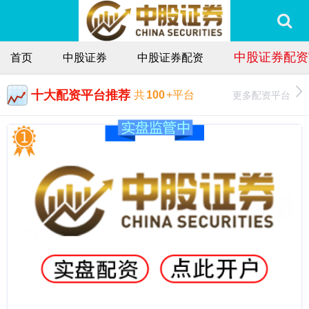
中股证券配资
首页
中股证券
中股证券配资
十大配资平台推荐
更多配资平台
共
100
+平台