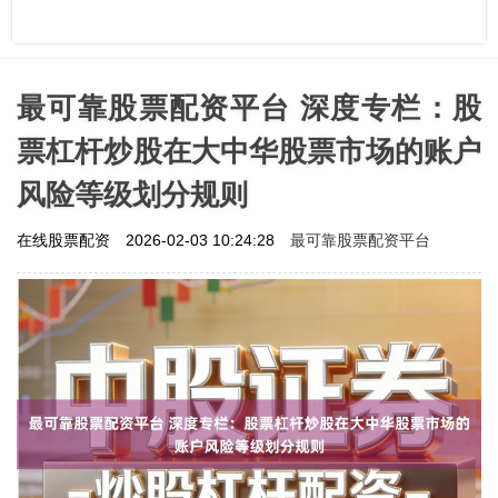
最可靠股票配资平台 深度专栏：股
票杠杆炒股在大中华股票市场的账户
风险等级划分规则
最可靠股票配资平台
在线股票配资
2026-02-03 10:24:28