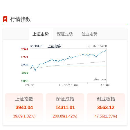
行情指数
上证走势
深证走势
创业走势
上证指数
深证成指
创业板指
3940.04
14311.01
3563.12
39.69
(1.02%)
200.89
(1.42%)
47.56
(1.35%)