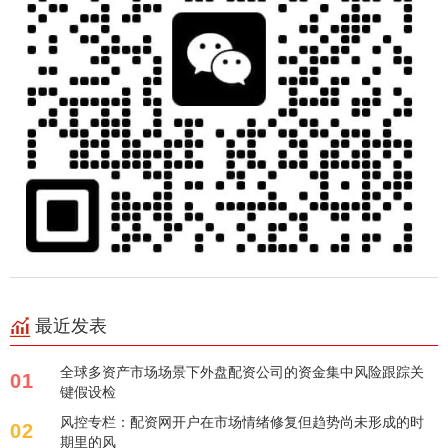
最近发表
全球多资产市场场景下外盘配资公司的资金集中风险跟踪关
01
键假设检
风控专栏：配资网开户在市场情绪修复但趋势尚未形成的时
02
期里的风