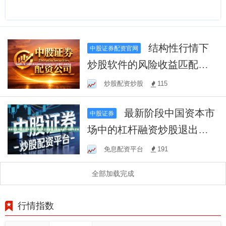
结构性行情下
中股证券配资官网
炒股软件的风险收益匹配检
验结合行为偏离与数据变化
炒股配资炒股
115
最新阶段中国资本市
中股证券
场中的杠杆融资炒股退出流
程优化分析结构逻辑
免息配资平台
191
全部加载完成
行情指数