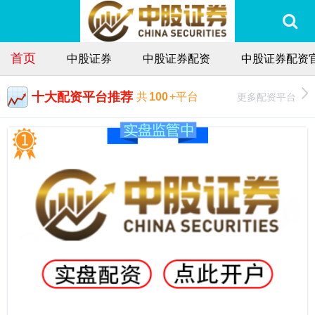
首页
中股证券
中股证券配资
中股证券配资
十大配资平台推荐
更多配资平台
共
100
+平台