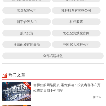
实盘配资公司
杠杆股票有哪些公司
新手炒股入门
杠杆股票
股票配资
怎么配资炒股官网
股票配资官网最新
中国10大杠杆公司
全部话题标签
热门文章
靠得住的网络配资 案例解读：投资者群体在宽
幅震荡周期中使用配
237