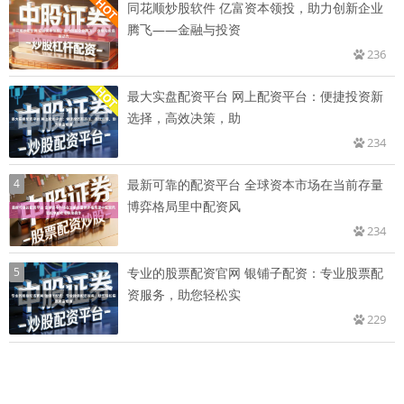
同花顺炒股软件 亿富资本领投，助力创新企业
腾飞——金融与投资
236
最大实盘配资平台 网上配资平台：便捷投资新
选择，高效决策，助
234
4
最新可靠的配资平台 全球资本市场在当前存量
博弈格局里中配资风
234
5
专业的股票配资官网 银铺子配资：专业股票配
资服务，助您轻松实
229