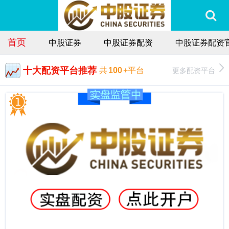
首页
中股证券
中股证券配资
中股证券配资
十大配资平台推荐
更多配资平台
共
100
+平台